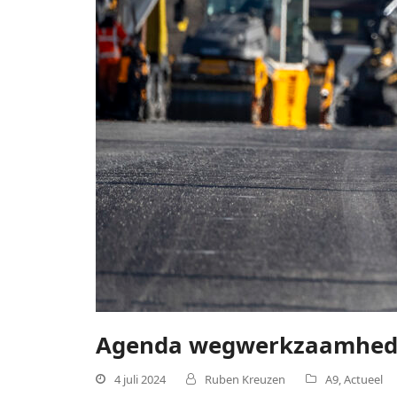
Agenda wegwerkzaamhed
4 juli 2024
Ruben Kreuzen
A9
,
Actueel