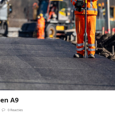
en A9
0 Reacties