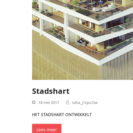
Stadshart
18 mei 2017
taha_j1zpu7ax
HET STADSHART ONTWIKKELT
Lees meer