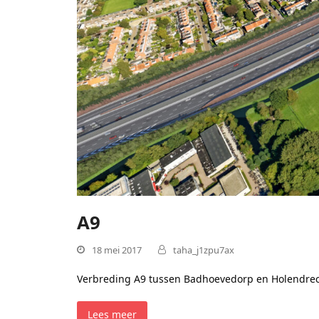
A9
18 mei 2017
taha_j1zpu7ax
Verbreding A9 tussen Badhoevedorp en Holendre
Lees meer