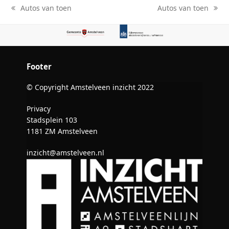
Autos van toen
Autos van toen
previous
next
post:
post:
Footer
© Copyright Amstelveen inzicht 2022
Privacy
Stadsplein 103
1181 ZM Amstelveen
inzicht@amstelveen.nl