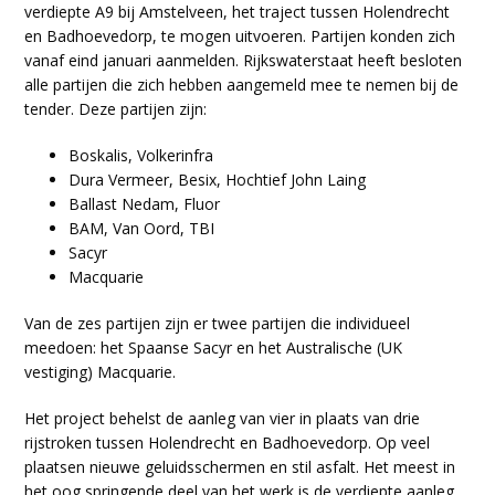
verdiepte A9 bij Amstelveen, het traject tussen Holendrecht
en Badhoevedorp, te mogen uitvoeren. Partijen konden zich
vanaf eind januari aanmelden. Rijkswaterstaat heeft besloten
alle partijen die zich hebben aangemeld mee te nemen bij de
tender. Deze partijen zijn:
Boskalis, Volkerinfra
Dura Vermeer, Besix, Hochtief John Laing
Ballast Nedam, Fluor
BAM, Van Oord, TBI
Sacyr
Macquarie
Van de zes partijen zijn er twee partijen die individueel
meedoen: het Spaanse Sacyr en het Australische (UK
vestiging) Macquarie.
Het project behelst de aanleg van vier in plaats van drie
rijstroken tussen Holendrecht en Badhoevedorp. Op veel
plaatsen nieuwe geluidsschermen en stil asfalt. Het meest in
het oog springende deel van het werk is de verdiepte aanleg