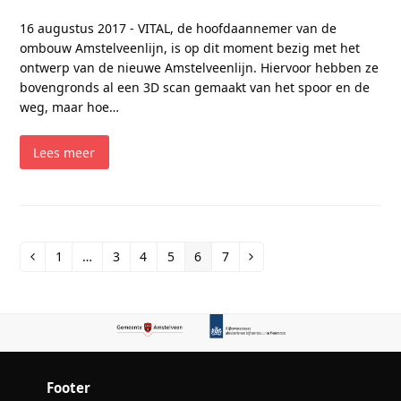
16 augustus 2017 - VITAL, de hoofdaannemer van de
ombouw Amstelveenlijn, is op dit moment bezig met het
ontwerp van de nieuwe Amstelveenlijn. Hiervoor hebben ze
bovengronds al een 3D scan gemaakt van het spoor en de
weg, maar hoe…
Lees meer
1
…
3
4
5
6
7
Vorige
Page
Page
Page
Page
Page
Page
Volgende
Footer