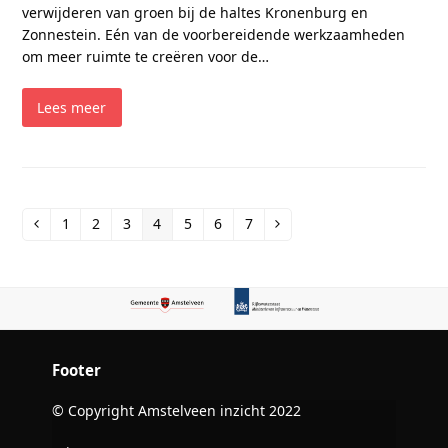
verwijderen van groen bij de haltes Kronenburg en
Zonnestein. Eén van de voorbereidende werkzaamheden
om meer ruimte te creëren voor de…
Lees meer
1
2
3
4
5
6
7
Vorige
Page
Page
Page
Page
Page
Page
Page
Volgende
Footer
© Copyright Amstelveen inzicht 2022